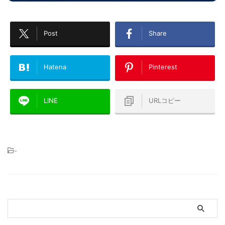
Post
Share
Hatena
Pinterest
LINE
URLコピー
-