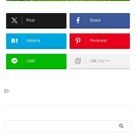
Post
Share
Hatena
Pinterest
LINE
URLコピー
-