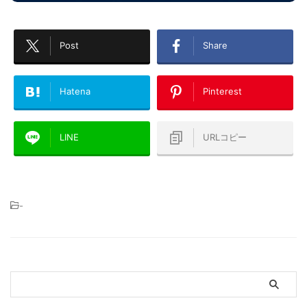
Post
Share
Hatena
Pinterest
LINE
URLコピー
-