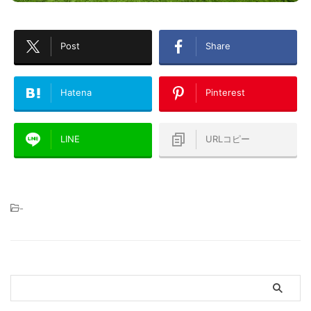
Post
Share
Hatena
Pinterest
LINE
URLコピー
-