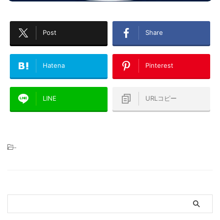
Post
Share
Hatena
Pinterest
LINE
URLコピー
-