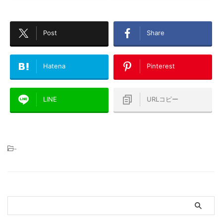
Post
Share
Hatena
Pinterest
LINE
URLコピー
-