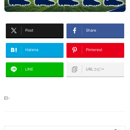
Post
Share
Hatena
Pinterest
LINE
URLコピー
-