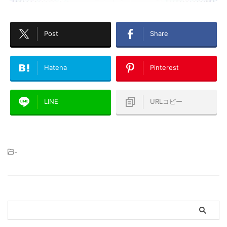
Post
Share
Hatena
Pinterest
LINE
URLコピー
-