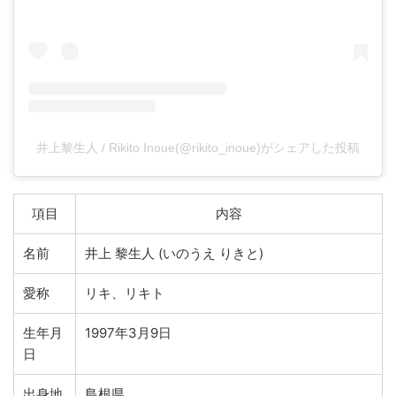
井上黎生人 / Rikito Inoue(@rikito_inoue)がシェアした投稿
項目
内容
名前
井上 黎生人 (いのうえ りきと)
愛称
リキ、リキト
生年月
1997年3月9日
日
出身地
島根県