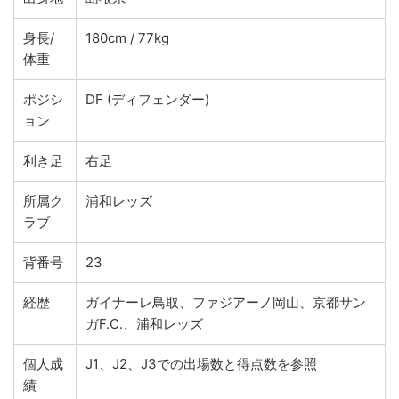
身長/
180cm / 77kg
体重
ポジシ
DF (ディフェンダー)
ョン
利き足
右足
所属ク
浦和レッズ
ラブ
背番号
23
経歴
ガイナーレ鳥取、ファジアーノ岡山、京都サン
ガF.C.、浦和レッズ
個人成
J1、J2、J3での出場数と得点数を参照
績