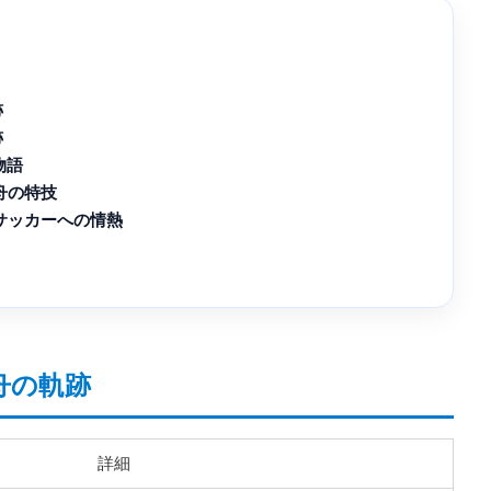
跡
跡
物語
舟の特技
とサッカーへの情熱
舟の軌跡
詳細