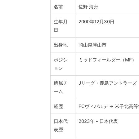
名前
佐野 海舟
生年月
2000年12月30日
日
出身地
岡山県津山市
ポジシ
ミッドフィールダー（MF）
ョン
所属チ
Jリーグ・鹿島アントラーズ
ーム
経歴
FCヴィパルテ → 米子北高等
日本代
2023年 - 日本代表
表歴