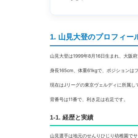
1. 山見大登のプロフィー
山見大登は1999年8月16日生まれ、大
身長165cm、体重61kgで、ポジション
現在はJリーグの東京ヴェルディに所属し
背番号は11番で、利き足は右足です。
1-1. 経歴と実績
山見選手は地元のせんりひじり幼稚園でサ