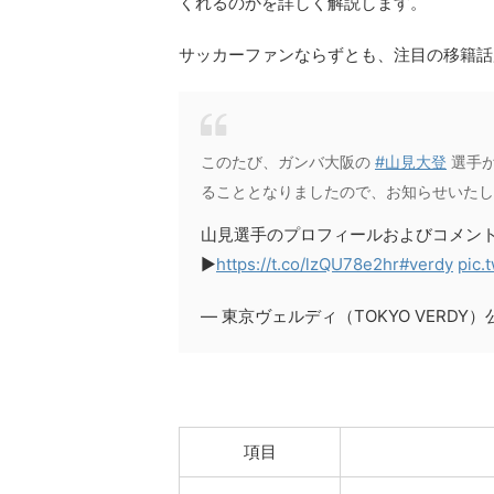
くれるのかを詳しく解説します。
サッカーファンならずとも、注目の移籍話
このたび、ガンバ大阪の
#山見大登
選手が
ることとなりましたので、お知らせいたし
山見選手のプロフィールおよびコメン
▶
https://t.co/lzQU78e2hr
#verdy
pic.
— 東京ヴェルディ（TOKYO VERDY）
項目