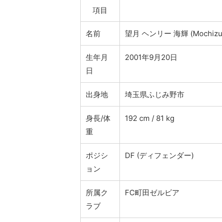
項目
名前
望月 ヘンリー 海輝 (Mochizuki
生年月
2001年9月20日
日
出身地
埼玉県ふじみ野市
身長/体
192 cm / 81 kg
重
ポジシ
DF (ディフェンダー)
ョン
所属ク
FC町田ゼルビア
ラブ