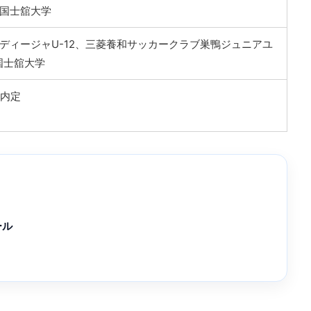
国士舘大学
ディージャU-12、三菱養和サッカークラブ巣鴨ジュニアユ
国士舘大学
入内定
ール