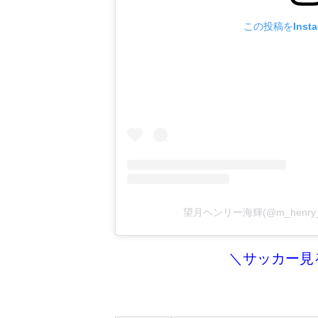
この投稿をInst
望月ヘンリー海輝(@m_henry
＼サッカー見