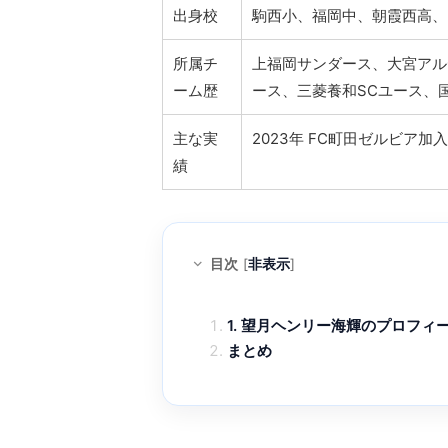
出身校
駒西小、福岡中、朝霞西高、
所属チ
上福岡サンダース、大宮アル
ーム歴
ース、三菱養和SCユース、
主な実
2023年 FC町田ゼルビア加
績
目次
[
非表示
]
1. 望月ヘンリー海輝のプロフィ
まとめ