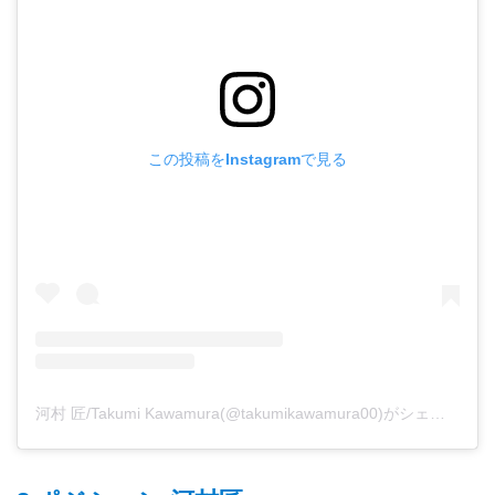
この投稿をInstagramで見る
河村 匠/Takumi Kawamura(@takumikawamura00)がシェアした投稿