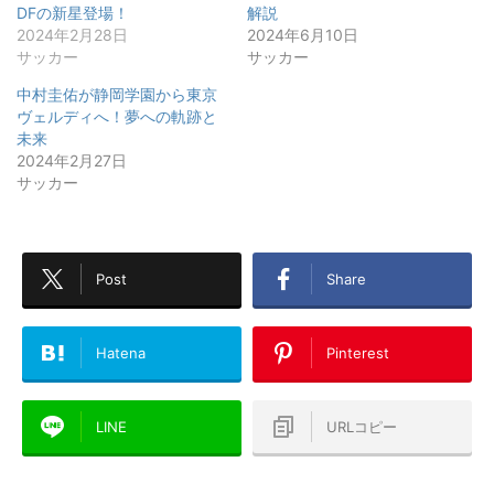
DFの新星登場！
解説
2024年2月28日
2024年6月10日
サッカー
サッカー
中村圭佑が静岡学園から東京
ヴェルディへ！夢への軌跡と
未来
2024年2月27日
サッカー
Post
Share
Hatena
Pinterest
LINE
URLコピー