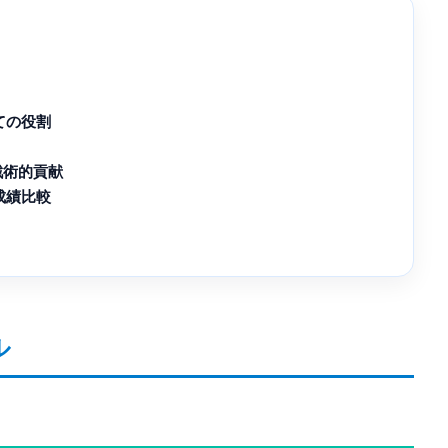
ての役割
戦術的貢献
成績比較
ル