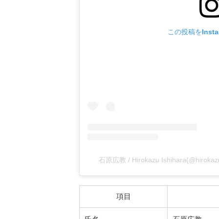
この投稿をInst
石原広教 / Hirokazu Ishihara(@hiro
項目