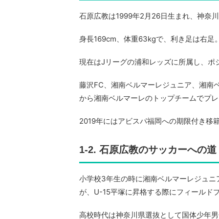
石原広教は1999年2月26日生まれ、神
身長169cm、体重63kgで、利き足は右足
現在はJリーグの浦和レッズに所属し、ポ
藤沢FC、湘南ベルマーレジュニア、湘南ベ
から湘南ベルマーレのトップチームでプレ
2019年にはアビスパ福岡への期限付き移
1-2. 石原広教のサッカーへの道
小学校3年生の時に湘南ベルマーレジュニ
が、U-15平塚に昇格する際にフィールド
高校時代は神奈川県選抜として国体少年男