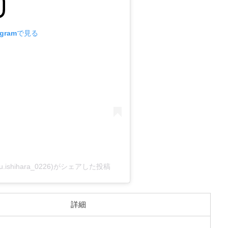
agramで見る
kazu.ishihara_0226)がシェアした投稿
詳細