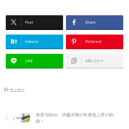
Post
Share
Hatena
Pinterest
LINE
URLコピー
-
サッカー
身長188cm、伊藤洋輝の年俸急上昇の軌
跡！