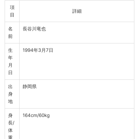
項
詳細
目
名
長谷川竜也
前
生
1994年3月7日
年
月
日
出
静岡県
身
地
身
164cm/60kg
長/
体
重