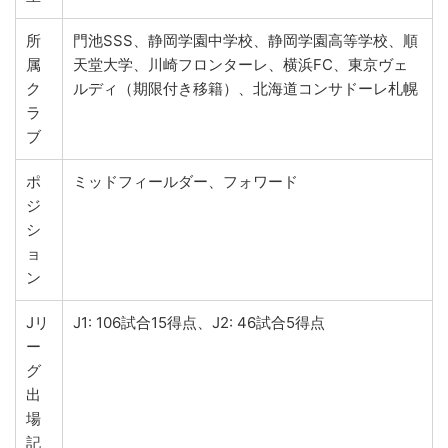
所
門池SSS、静岡学園中学校、静岡学園高等学校、順
属
天堂大学、川崎フロンターレ、横浜FC、東京ヴェ
ク
ルディ（期限付き移籍）、北海道コンサドーレ札幌
ラ
ブ
ポ
ミッドフィールダー、フォワード
ジ
シ
ョ
ン
Jリ
J1: 106試合15得点、J2: 46試合5得点
ー
グ
出
場
記