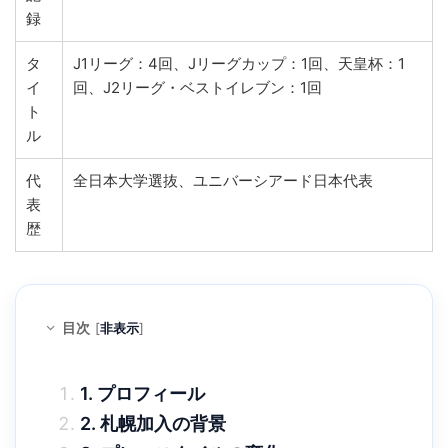
録
タ
J1リーグ：4回、Jリーグカップ：1回、天皇杯：1
イ
回、J2リーグ・ベストイレブン：1回
ト
ル
代
全日本大学選抜、ユニバーシアード日本代表
表
歴
目次
[
非表示
]
1. プロフィール
2. 札幌加入の背景