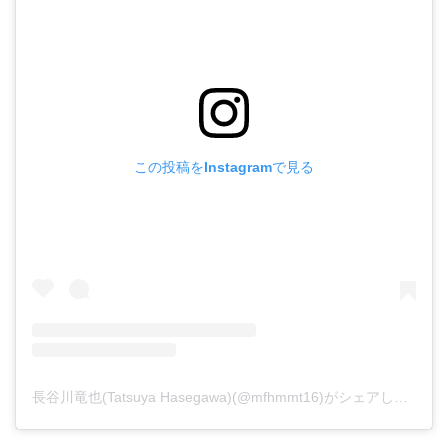
この投稿をInstagramで見る
長谷川竜也(Tatsuya Hasegawa)(@mfhmmt16)がシェアした投稿