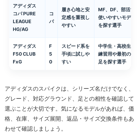
アディダス
履き心地と安
MF、DF、部活で
コパ PURE
コ
定感を重視し
使いやすいモデル
LEAGUE
パ
やすい
を探す選手
HG/AG
アディダス
F
スピード系を
中学生・高校生の
F50 CLUB
5
手頃に試しや
練習用や最初の一
FxG
0
すい
足を探す選手
アディダスのスパイクは、シリーズ名だけでなく、
グレード、対応グラウンド、足との相性を確認して
選ぶことが大切です。気になるモデルがあれば、価
格、在庫、サイズ展開、返品・サイズ交換条件もあ
わせて確認しましょう。