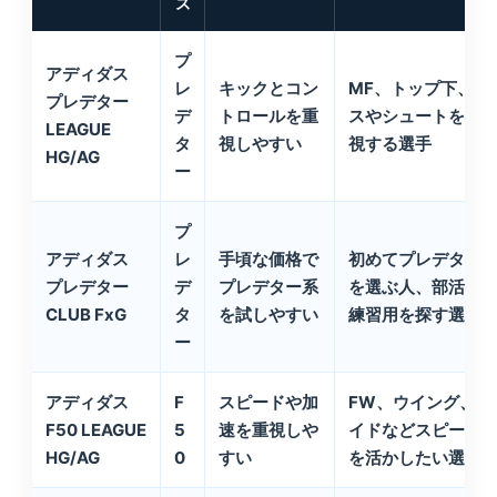
ズ
プ
アディダス
レ
キックとコン
MF、トップ下、パ
プレデター
デ
トロールを重
スやシュートを重
LEAGUE
タ
視しやすい
視する選手
HG/AG
ー
プ
アディダス
レ
手頃な価格で
初めてプレデター
プレデター
デ
プレデター系
を選ぶ人、部活の
CLUB FxG
タ
を試しやすい
練習用を探す選手
ー
アディダス
F
スピードや加
FW、ウイング、サ
F50 LEAGUE
5
速を重視しや
イドなどスピード
HG/AG
0
すい
を活かしたい選手