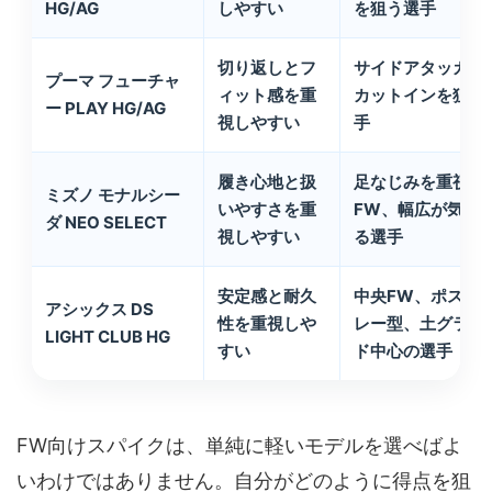
HG/AG
しやすい
を狙う選手
切り返しとフ
サイドアタッカー
プーマ フューチャ
ィット感を重
カットインを狙う
ー PLAY HG/AG
視しやすい
手
履き心地と扱
足なじみを重視す
ミズノ モナルシー
いやすさを重
FW、幅広が気に
ダ NEO SELECT
視しやすい
る選手
安定感と耐久
中央FW、ポスト
アシックス DS
性を重視しや
レー型、土グラウ
LIGHT CLUB HG
すい
ド中心の選手
FW向けスパイクは、単純に軽いモデルを選べばよ
いわけではありません。自分がどのように得点を狙