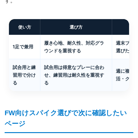
す。
使い方
選び方
向
履き心地、耐久性、対応グラ
週末プレ
1足で兼用
ウンドを重視する
選びたい
試合用と練
試合用は得意なプレーに合わ
週に複数
習用で分け
せ、練習用は耐久性を重視す
活・クラ
る
る
FW向けスパイク選びで次に確認したい
ページ