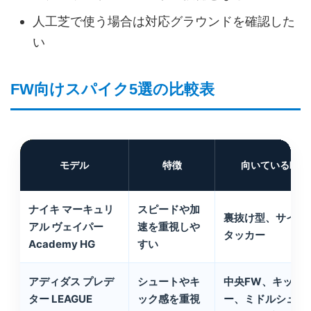
人工芝で使う場合は対応グラウンドを確認した
い
FW向けスパイク5選の比較表
モデル
特徴
向いているFW
ナイキ マーキュリ
スピードや加
裏抜け型、サイド
アル ヴェイパー
速を重視しや
タッカー
Academy HG
すい
アディダス プレデ
シュートやキ
中央FW、キッカ
ター LEAGUE
ック感を重視
ー、ミドルシュー