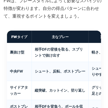
FWは、プレースタイルによって必要なスパイクの
特徴が変わります。自分の得点パターンに合わせ
て、重視するポイントを変えましょう。
FWタイプ
主なプレー
重視
相手DFの背後を取る、スプリ
裏抜け型
軽さ、加
ントで抜け出す
シュート
中央FW
シュート、反転、ポストプレー
りやすさ
サイドアタ
グリップ
縦突破、カットイン、切り返し
ッカー
足との一
ポストプレ
相手DFを背負う、ボールを収